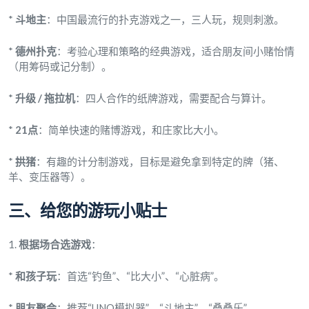
*
斗地主
：中国最流行的扑克游戏之一，三人玩，规则刺激。
*
德州扑克
：考验心理和策略的经典游戏，适合朋友间小赌怡情
（用筹码或记分制）。
*
升级 / 拖拉机
：四人合作的纸牌游戏，需要配合与算计。
*
21点
：简单快速的赌博游戏，和庄家比大小。
*
拱猪
：有趣的计分制游戏，目标是避免拿到特定的牌（猪、
羊、变压器等）。
三、给您的游玩小贴士
1.
根据场合选游戏
：
*
和孩子玩
：首选“钓鱼”、“比大小”、“心脏病”。
*
朋友聚会
：推荐“UNO模拟器”、“斗地主”、“叠叠乐”。