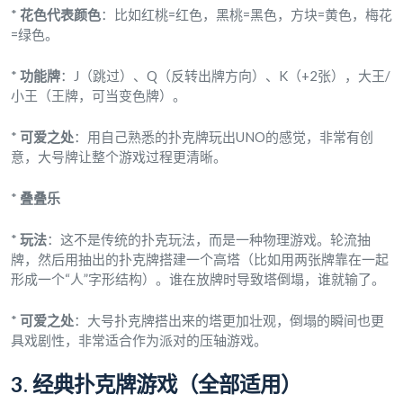
*
花色代表颜色
：比如红桃=红色，黑桃=黑色，方块=黄色，梅花
=绿色。
*
功能牌
：J（跳过）、Q（反转出牌方向）、K（+2张），大王/
小王（王牌，可当变色牌）。
*
可爱之处
：用自己熟悉的扑克牌玩出UNO的感觉，非常有创
意，大号牌让整个游戏过程更清晰。
*
叠叠乐
*
玩法
：这不是传统的扑克玩法，而是一种物理游戏。轮流抽
牌，然后用抽出的扑克牌搭建一个高塔（比如用两张牌靠在一起
形成一个“人”字形结构）。谁在放牌时导致塔倒塌，谁就输了。
*
可爱之处
：大号扑克牌搭出来的塔更加壮观，倒塌的瞬间也更
具戏剧性，非常适合作为派对的压轴游戏。
3. 经典扑克牌游戏（全部适用）