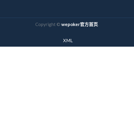
Copyright ©
wepoker官方首页
.
XML