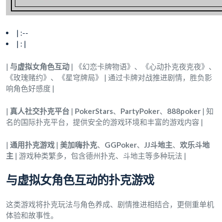
| :--
| : |
|
与虚拟女角色互动
| 《幻恋卡牌物语》、《心动扑克夜克夜》、
《玫瑰赌约》、《星穹牌局》 | 通过卡牌对战推进剧情，胜负影
响角色好感度 |
|
真人社交扑克平台
|
PokerStars
、
PartyPoker
、
888poker
| 知
名的国际扑克平台，提供安全的游戏环境和丰富的游戏内容 |
|
通用扑克游戏
|
美加嗨扑克
、
GGPoker
、
JJ斗地主
、
欢乐斗地
主
| 游戏种类繁多，包含德州扑克、斗地主等多种玩法 |
与虚拟女角色互动的扑克游戏
这类游戏将扑克玩法与角色养成、剧情推进相结合，更侧重单机
体验和故事性。