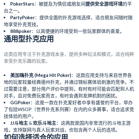
PokerStars
：被提及为情侣或朋友间
提供安全游戏环境
的平
台之一。
PartyPoker
：提供全面的扑克游戏选择，适合朋友间随时随
地享受扑克竞技。
888poker
：以其便捷的环境受到一些玩家群体的喜爱。
通用型扑克应用
这类应用专注于扑克游戏本身，提供多种玩法和模式，适合纯粹
享受扑克乐趣的玩家。
美加嗨扑克 (Mega Hit Poker)
：这款应用支持与来自世界各
地的玩家较量经典德州扑克，并通过锦标赛体验刺激的竞争。不
过需要注意，部分用户评价中提到，有时有时可能会匹配到人机
对手，且对免费玩家而言，有时会遇到发牌机制的困扰。
GGPoker
：这是一款在扑克爱好者中享有盛誉的平台，举办
了包括WSOP（世界扑克系列赛）在内的众多赛事，适合追求竞
技体验的用户。
JJ斗地主
&
欢乐斗地主
：这两款是国内非常流行的斗地主游
戏，支持联网与真人玩家对战，也包含两个人玩的选项。
如何选择适合的应用