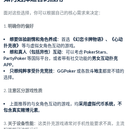
面对这些选择，你可以根据自己的核心需求来决定：
1.
明确你的偏好
想要体验剧情和角色养成
：首选
《幻恋卡牌物语》、《心动
扑克夜》
等与虚拟女角色互动的游戏。
想和真人（包括异性）互动
：可以考虑
PokerStars
、
PartyPoker
等国际平台，或者带有社交功能的
男女互动扑克
APP
。
只想纯粹享受扑克竞技
：
GGPoker
或各款
斗地主
都是不错的
选择。
2.
注意区分游戏性质
上面推荐的与女角色互动的游戏，均
采用虚拟代币系统，不
包含真实赌博元素
。
3.
关于设备性能
：这类扑克游戏通常对手机性能要求不高，主流