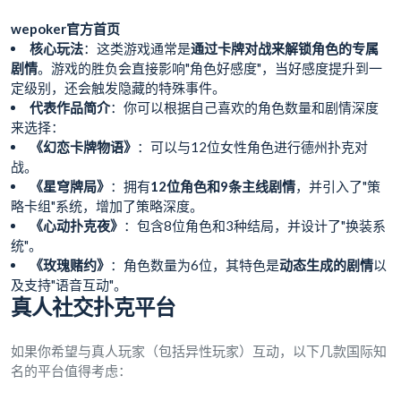
wepoker官方首页
核心玩法
：这类游戏通常是
通过卡牌对战来解锁角色的专属
剧情
。游戏的胜负会直接影响"角色好感度"，当好感度提升到一
定级别，还会触发隐藏的特殊事件。
代表作品简介
：你可以根据自己喜欢的角色数量和剧情深度
来选择：
《幻恋卡牌物语》
：可以与12位女性角色进行德州扑克对
战。
《星穹牌局》
：拥有
12位角色和9条主线剧情
，并引入了"策
略卡组"系统，增加了策略深度。
《心动扑克夜》
：包含8位角色和3种结局，并设计了"换装系
统"。
《玫瑰赌约》
：角色数量为6位，其特色是
动态生成的剧情
以
及支持"语音互动"。
真人社交扑克平台
如果你希望与真人玩家（包括异性玩家）互动，以下几款国际知
名的平台值得考虑：