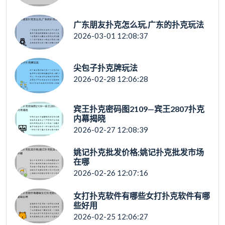
广东朋友扑克怎么玩,广东的扑克玩法
2026-03-01 12:08:37
尖包子扑克牌玩法
2026-02-28 12:06:28
宾王扑克密码图2109—宾王2807扑克
内幕揭晓
2026-02-27 12:08:39
姚记扑克批发价格;姚记扑克批发市场
在哪
2026-02-26 12:07:16
女打扑克软件有哪些女打扑克软件有哪
些好用
2026-02-25 12:06:27