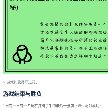
6. 游戏如此循环进行。
游戏结束与胜负
* 当有一当有一名玩家
打出了手中最后一张牌
（通过配对成功）