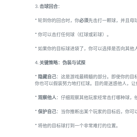
3.
击球回合
：
* 轮到你的回合时，你
必须
先击打一颗球，并且母
* 你可以击打任何球（红球或彩球）。
* 如果你的目标球进袋了，你可以选择是否向其他人
4.
关键策略：伪装与试探
*
隐藏自己
：这是游戏最精髓的部分。即使你的目
你也可以假装努力地打红球。目的是迷惑他人，让
*
观察他人
：仔细观察其他玩家经常击打哪种球，
*
保护自己
：当你推断出某个玩家的目标后，你可
* 将他的目标球打到一个非常难打的位置。