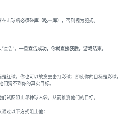
球在击球后
必须碰库（吃一库）
，否则视为犯规。
“宣告”。
一旦宣告成功，你就直接获胜，游戏结束。
标是红球，你也可以故意去击打彩球；即使你的目标是彩球，
他们猜不到你的真实目标。
他们试图阻止哪种球入袋，从而推测他们的目标。
以通过以下方式阻止他：