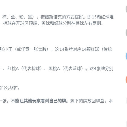
、棕、蓝、粉、黑），按照斯诺克的方式摆好。即15颗红球堆
，棕球在开球区顶端，黄球和绿球分别在棕球左右两侧。
0, J, Q, K， 再加一张小王（或任意一张鬼牌）。这14张牌对应14颗红球（传统
）、红桃A（代表棕球）、黑桃A（代表蓝球）。这4张牌分别
“公共球”。
一张，
不能让其他玩家看到自己的牌
。剩下的牌放回牌盒，本