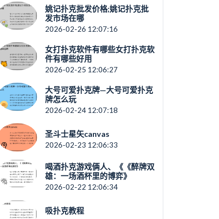
姚记扑克批发价格;姚记扑克批
发市场在哪
2026-02-26 12:07:16
女打扑克软件有哪些女打扑克软
件有哪些好用
2026-02-25 12:06:27
大号可爱扑克牌—大号可爱扑克
牌怎么玩
2026-02-24 12:07:18
圣斗士星矢canvas
2026-02-23 12:06:33
喝酒扑克游戏俩人、《《醉牌双
雄：一场酒杯里的博弈》
2026-02-22 12:06:34
吸扑克教程