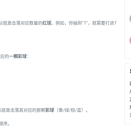
标就是击落对应数量的
红球
。例如，你抽到“7”，就需要打进7
对应的
一颗彩球
：
标就是击落其对应的那颗
彩球
（黄/绿/棕/蓝）。
顺序。