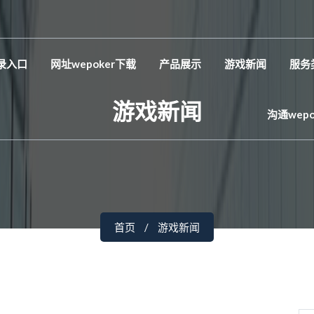
录入口
网址wepoker下载
产品展示
游戏新闻
服务
游戏新闻
沟通wepo
首页
游戏新闻