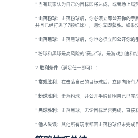
* 当有玩家认为自己的目标即将达成，或者场上局
*
击落粉球
：击落粉球后，你必须立即
公开你的手
并且已经打进了7颗红球），则你
立即获胜
。如果
*
击落黑球
：击落黑球后，你也必须立即
公开你的
* 粉球和黑球是高风险的“赛点”球，是游戏加速和
2.
胜利条件
（满足任一即可）：
*
常规胜利
：在击落自己的目标球后，立即向所有
*
粉球胜利
：击落粉球，并公开手牌证明自己已完
*
黑球胜利
：击落黑球，无论目标是否完成，直接
*
他人失误
：其他所有玩家都因击落粉球但未完成